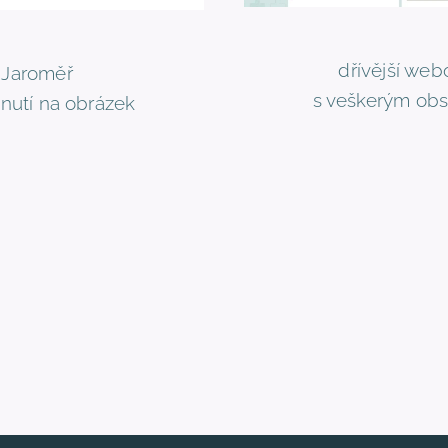
dřívější web
i Jaroměř
s veškerým obs
nutí na obrázek