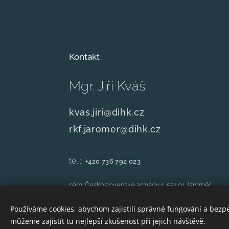
Kontakt
Mgr. Jiří Kváš
kvas.jiri@dihk.cz
rkf.jaromer@dihk.cz
tel.:
+420
736 792 023
nám. Československé armády 1, 551 01 Jaroměř
Používáme cookies, abychom zajistili správné fungování a bezp
můžeme zajistit tu nejlepší zkušenost při jejich návštěvě.