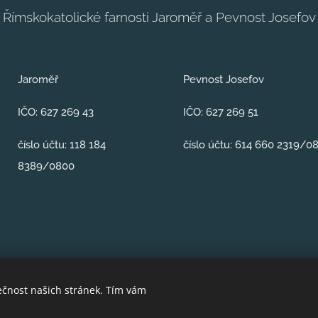
Římskokatolické farnosti Jaroměř a Pevnost Josefov
Jaroměř
Pevnost Josefov
IČO: 627 269 43
IČO: 627 269 51
číslo účtu: 118 184
číslo účtu: 614 660 2319/0
8389/0800
ečnost našich stránek. Tím vám
Vytvořeno službou
Webnode
Cookies