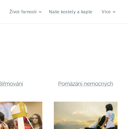
y
Život farnosti
Naše kostely a kaple
Více
Biřmování
Pomázání nemocných