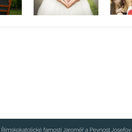
Římskokatolické farnosti Jaroměř a Pevnost Josefov