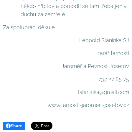
někdo hřbitov a pomodlí se tam třeba jen v
duchu za zemřelé.
Za spolupráci děkuje:
Leopold Slaninka SJ
farář farností
Jaroměř a Pevnost Josefov
737 27 85 75
lslaninka@gmail.com
www.farnosti-jaromer -josefov.cz
Share