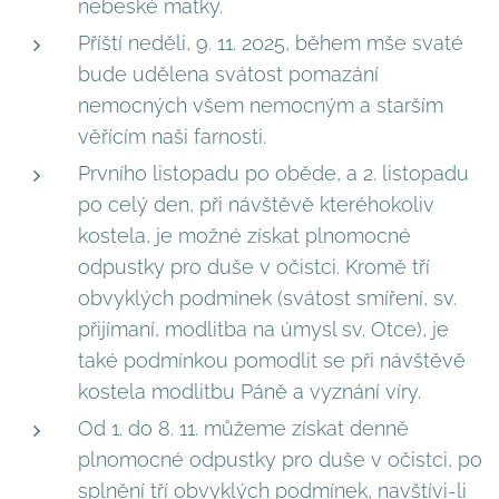
nebeské matky.
Příští neděli, 9. 11. 2025, během mše svaté
bude udělena svátost pomazání
nemocných všem nemocným a starším
věřícím naši farnosti.
Prvního listopadu po oběde, a 2. listopadu
po celý den, při návštěvě kteréhokoliv
kostela, je možné získat plnomocné
odpustky pro duše v očistci. Kromě tří
obvyklých podmínek (svátost smíření, sv.
přijímaní, modlitba na úmysl sv. Otce), je
také podmínkou pomodlit se při návštěvě
kostela modlitbu Páně a vyznání víry.
Od 1. do 8. 11. můžeme získat denně
plnomocné odpustky pro duše v očistci, po
splnění tří obvyklých podmínek, navštívi-li