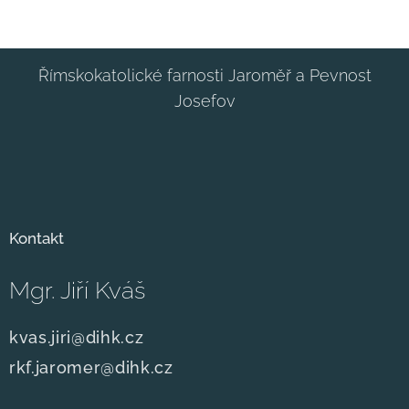
Římskokatolické farnosti Jaroměř a Pevnost
Josefov
Kontakt
Mgr. Jiří Kváš
kvas.jiri@dihk.cz
rkf.jaromer@dihk.cz