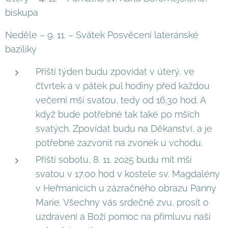
biskupa
Neděle – 9. 11. – Svátek Posvěcení lateránské
baziliky
Příští týden budu zpovídat v úterý, ve
čtvrtek a v pátek pul hodiny před každou
večerní mši svatou, tedy od 16.30 hod. A
když bude potřebné tak také po mších
svatých. Zpovídat budu na Děkanství, a je
potřebné zazvonit na zvonek u vchodu.
Příští sobotu, 8. 11. 2025 budu mít mši
svatou v 17.00 hod v kostele sv. Magdalény
v Heřmanicích u zázračného obrazu Panny
Marie. Všechny vás srdečně zvu, prosit o
uzdravení a Boží pomoc na přímluvu naši