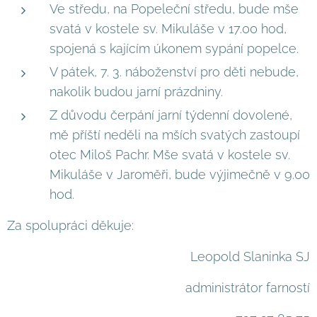
Ve středu, na Popeleční středu, bude mše
svatá v kostele sv. Mikuláše v 17.00 hod,
spojená s kajícím úkonem sypání popelce.
V pátek, 7. 3. náboženství pro děti nebude,
nakolik budou jarní prázdniny.
Z důvodu čerpání jarní týdenní dovolené,
mě příští neděli na mších svatých zastoupí
otec Miloš Pachr. Mše svatá v kostele sv.
Mikuláše v Jaroměři, bude výjimečně v 9.00
hod.
Za spolupráci děkuje:
Leopold Slaninka SJ
administrátor farností