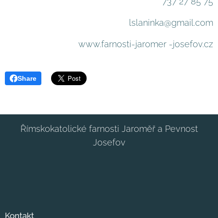
737 27 85 75
lslaninka@gmail.com
www.farnosti-jaromer -josefov.cz
Share
Římskokatolické farnosti Jaroměř a Pevnost
Josefov
Kontakt