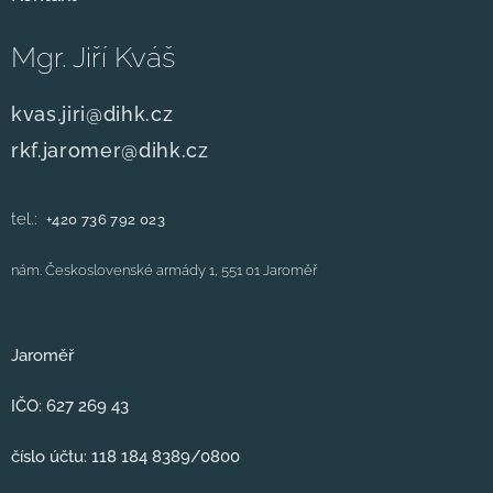
Mgr. Jiří Kváš
kvas.jiri@dihk.cz
rkf.jaromer@dihk.cz
tel.:
+420
736 792 023
nám. Československé armády 1, 551 01 Jaroměř
Jaroměř
IČO: 627 269 43
číslo účtu: 118 184 8389/0800