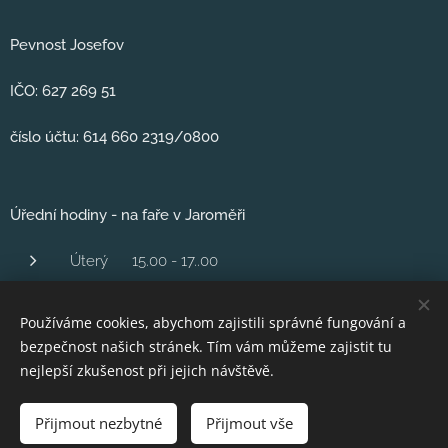
Pevnost Josefov
IČO: 627 269 51
číslo účtu: 614 660 2319/0800
Úřední hodiny - na faře v Jaroměři
Úterý 15.00 - 17..00
Středa 1600 - 18.00
Používáme cookies, abychom zajistili správné fungování a
Čtvrtek 16,00 - 18.00
bezpečnost našich stránek. Tím vám můžeme zajistit tu
Pátek 10..00 - 12.00
nejlepší zkušenost při jejich návštěvě.
Přijmout nezbytné
Přijmout vše
Vytvořeno službou
Webnode
Cookies