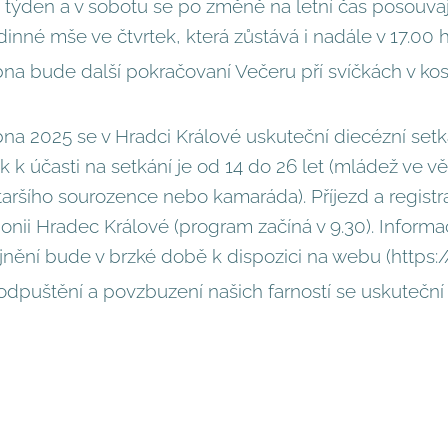
 týden a v sobotu se po změně na letní čas posouvají
nné mše ve čtvrtek, která zůstává i nadále v 17.00 
na bude další pokračovaní Večeru pří svíčkách v kost
bna 2025 se v Hradci Králové uskuteční diecézní set
k účasti na setkání je od 14 do 26 let (mládež ve vě
ršího sourozence nebo kamaráda). Příjezd a registr
onii Hradec Králové (program začíná v 9.30). Informa
jnění bude v brzké době k dispozici na webu (https:/
odpuštění a povzbuzení našich farností se uskuteční v