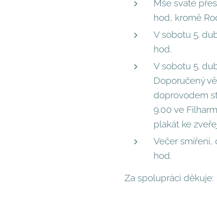
Mše svaté přes
hod, kromě Rodi
V sobotu 5. dub
hod.
V sobotu 5. du
Doporučený věk 
doprovodem sta
9.00 ve Filharm
plakát ke zveře
Večer smíření, 
hod.
Za spolupráci děkuje: