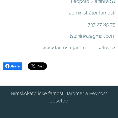
Leopold Slaninka SJ
administrátor farností
737 27 85 75
lslaninka@gmail.com
www.farnosti-jaromer -josefov.cz
Share
Římskokatolické farnosti Jaroměř a Pevnost
Josefov