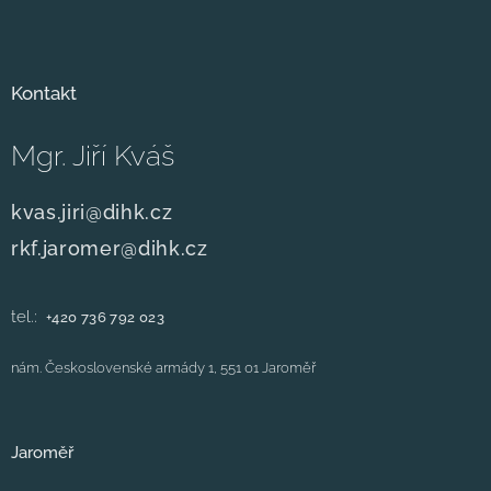
Kontakt
Mgr. Jiří Kváš
kvas.jiri@dihk.cz
rkf.jaromer@dihk.cz
tel.:
+420
736 792 023
nám. Československé armády 1, 551 01 Jaroměř
Jaroměř