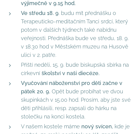
v
ýjimečně v 9.15 hod.
Ve středu 18. 9
. budu mít přednášku o
Terapeuticko-meditačním Tanci srdcí, který
potom v dalších týdnech také nabídnu
veřejnosti. Přednáška bude ve středu, 18. 9.
v 18.30 hod v Městském muzeu na Husově
ulici v 2. patře.
Příští neděli, 15. 9. bude biskupská sbírka na
církevní
školství v naši diecéze.
Vyučování náboženství pro děti začne v
pátek 20. 9.
Opět bude probíhat ve dvou
skupinkách v 15.00 hod. Prosím, aby jste své
děti přihlásili, resp. zapsali do hárku na
stolečku na konci kostela.
V našem kostele máme
nový svícen,
kde je