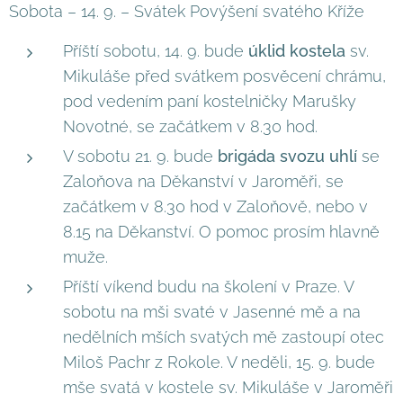
Sobota – 14. 9. – Svátek Povýšení svatého Kříže
Příští sobotu, 14. 9. bude
úklid kostela
sv.
Mikuláše před svátkem posvěcení chrámu,
pod vedením paní kostelničky Marušky
Novotné, se začátkem v 8.30 hod.
V sobotu 21. 9. bude
brigáda svozu uhlí
se
Zaloňova na Děkanství v Jaroměři, se
začátkem v 8.30 hod v Zaloňově, nebo v
8.15 na Děkanství. O pomoc prosím hlavně
muže.
Příští víkend budu na školení v Praze. V
sobotu na mši svaté v Jasenné mě a na
nedělních mších svatých mě zastoupí otec
Miloš Pachr z Rokole. V neděli, 15. 9. bude
mše svatá v kostele sv. Mikuláše v Jaroměři