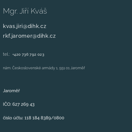
Mgr. Jiří Kváš
kvas.jiri@dihk.cz
rkf.jaromer@dihk.cz
tel.:
+420
736 792 023
nám. Československé armády 1, 551 01 Jaroměř
Jaroměř
IČO: 627 269 43
číslo účtu: 118 184 8389/0800