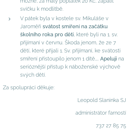
možné, za malý poplatek 20 Kč, zapálit
svíčku k modlitbě.
V pátek byla v kostele sv. Mikuláše v
Jaroměři
svátost smíření na začátku
školního roka pro děti
, které byli na 1. sv.
přijímaní v červnu. Škoda jenom, že ze 7
dětí, které přijali 1. Sv. přijímaní, ke svátosti
smíření přistoupilo jenom 1 dítě…..
Apeluji
na
serióznější přístup k náboženské výchově
svých dětí.
Za spolupráci děkuje:
Leopold Slaninka SJ
administrátor farností
737 27 85 75