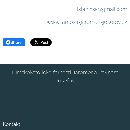
lslaninka@gmail.com
www.farnosti-jaromer -josefov.cz
Share
Římskokatolické farnosti Jaroměř a Pevnost
Josefov
Kontakt