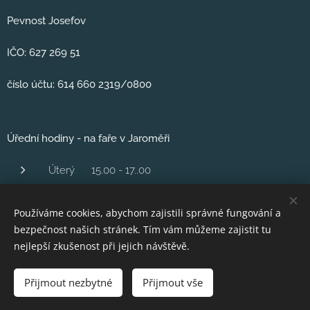
Pevnost Josefov
IČO: 627 269 51
číslo účtu: 614 660 2319/0800
Úřední hodiny - na faře v Jaroměři
Úterý 15.00 - 17..00
Středa 1600 - 18.00
Používáme cookies, abychom zajistili správné fungování a
Čtvrtek 16,00 - 18.00
bezpečnost našich stránek. Tím vám můžeme zajistit tu
Pátek 10..00 - 12.00
nejlepší zkušenost při jejich návštěvě.
Přijmout nezbytné
Přijmout vše
Vytvořeno službou
Webnode
Cookies