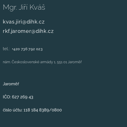
Mgr. Jiří Kváš
kvas.jiri@dihk.cz
rkf.jaromer@dihk.cz
tel.:
+420
736 792 023
nám. Československé armády 1, 551 01 Jaroměř
Jaroměř
IČO: 627 269 43
číslo účtu: 118 184 8389/0800