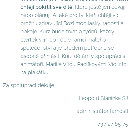
chtějí pokřtít své dítě
, které ještě jen čekají,
nebo plánují. A také pro ty, kteří chtějí víc
prožít uzdravující Boží moc lásky, radosti a
pokoje. Kurz bude trvat 9 týdnů, každý
čtvrtek v 19.00 hod v rámci malého
společenství a je předem potřebné se
osobně přihlásit. Kurz dělám v spolupráci s
animátoři, Marii a Víťou Paclíkovými. Víc info
na plakátku.
Za spolupráci děkuje:
Leopold Slaninka SJ
administrátor farností
737 27 85 75