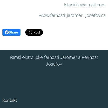
lslaninka@gmail.com
www.farnosti-jaromer -josefov.cz
Share
Římskokatolické farnosti Jaroměř a Pevnost
Josefov
Kontakt