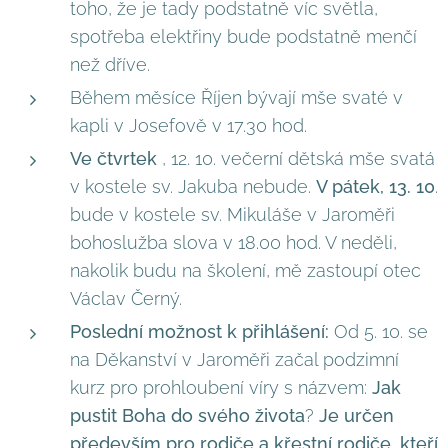
toho, že je tady podstatně víc světla,
spotřeba elektřiny bude podstatně menčí
než dříve.
Během měsíce Říjen bývají mše svaté v
kapli v Josefově v 17.30 hod.
Ve čtvrtek
, 12. 10. večerní dětská mše svatá
v kostele sv. Jakuba nebude.
V pátek, 13. 10
.
bude v kostele sv. Mikuláše v Jaroměři
bohoslužba slova v 18.00 hod. V neděli,
nakolik budu na školení, mě zastoupí otec
Václav Černý.
Poslední možnost k přihlášení:
Od 5. 10. se
na Děkanství v Jaroměři začal podzimní
kurz pro prohloubení víry s názvem:
Jak
pustit Boha do svého života
?
Je určen
především pro rodiče a křestní rodiče, kteří