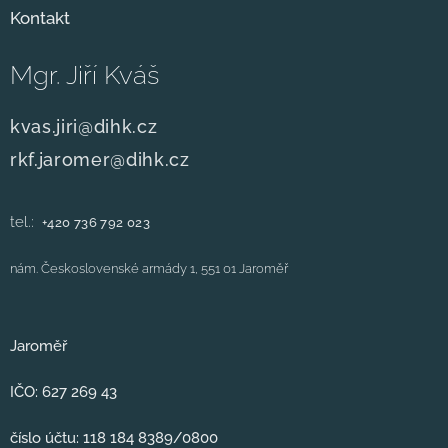
Kontakt
Mgr. Jiří Kváš
kvas.jiri@dihk.cz
rkf.jaromer@dihk.cz
tel.:
+420
736 792 023
nám. Československé armády 1, 551 01 Jaroměř
Jaroměř
IČO: 627 269 43
číslo účtu: 118 184 8389/0800