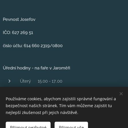
Pevnost Josefov
IČO: 627 269 51
číslo účtu: 614 660 2319/0800
Úřední hodiny - na faře v Jaroměři
Úterý 15.00 - 17..00
Středa 1600 - 18.00
Používáme cookies, abychom zajistili správné fungování a
Čtvrtek 16,00 - 18.00
bezpečnost našich stránek. Tím vám můžeme zajistit tu
Pátek 10..00 - 12.00
nejlepší zkušenost při jejich návštěvě.
Přijmout nezbytné
Přijmout vše