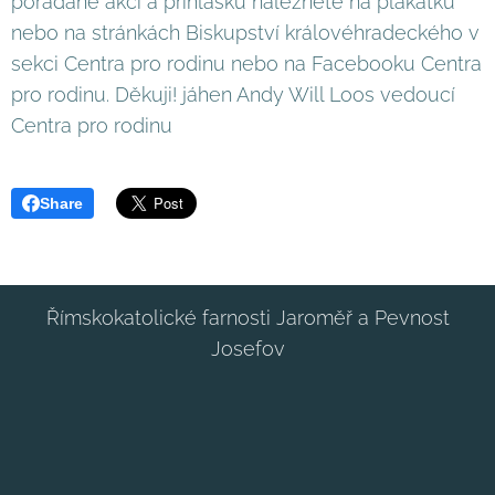
pořádané akci a přihlášku naleznete na plakátku
nebo na stránkách Biskupství královéhradeckého v
sekci Centra pro rodinu nebo na Facebooku Centra
pro rodinu. Děkuji! jáhen Andy Will Loos vedoucí
Centra pro rodinu
Share
Římskokatolické farnosti Jaroměř a Pevnost
Josefov