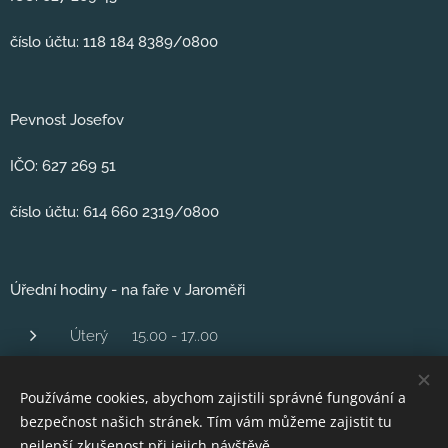
číslo účtu: 118 184 8389/0800
Pevnost Josefov
IČO: 627 269 51
číslo účtu: 614 660 2319/0800
Úřední hodiny - na faře v Jaroměři
Úterý 15.00 - 17..00
Středa 1600 - 18.00
Používáme cookies, abychom zajistili správné fungování a
Čtvrtek 16,00 - 18.00
bezpečnost našich stránek. Tím vám můžeme zajistit tu
Pátek 10..00 - 12.00
nejlepší zkušenost při jejich návštěvě.