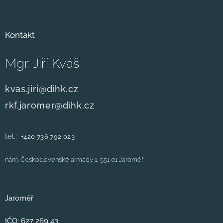
Kontakt
Mgr. Jiří Kváš
kvas.jiri@dihk.cz
rkf.jaromer@dihk.cz
tel.:
+420
736 792 023
nám. Československé armády 1, 551 01 Jaroměř
Jaroměř
IČO: 627 269 43