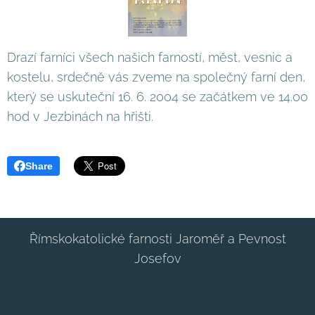
Drazí farníci všech našich farností, měst, vesnic a
kostelu, srdečně vás zveme na společný farní den,
který se uskuteční 16. 6. 2004 se začátkem ve 14.00
hod v Jezbinách na hřišti.
Share
Římskokatolické farnosti Jaroměř a Pevnost
Josefov