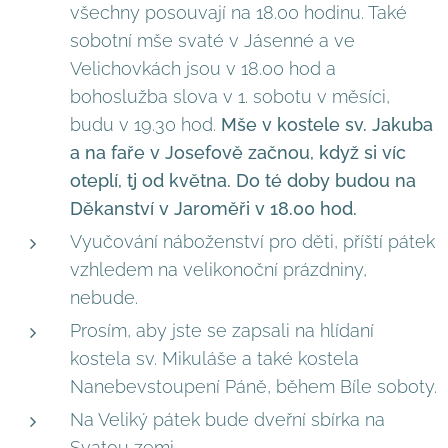
všechny posouvají na 18.00 hodinu. Také
sobotní mše svaté v Jásenné a ve
Velichovkách jsou v 18.00 hod a
bohoslužba slova v 1. sobotu v měsíci,
budu v 19.30 hod.
Mše v kostele sv. Jakuba
a na faře v Josefově začnou, když si víc
oteplí, tj od května. Do té doby budou na
Děkanství v Jaroměři v 18.00 hod.
Vyučování náboženství pro děti, příští pátek
vzhledem na velikonoční prázdniny,
nebude.
Prosím, aby jste se zapsali na hlídaní
kostela sv. Mikuláše a také kostela
Nanebevstoupení Páně, během Bíle soboty.
Na Veliký pátek bude dveřní sbírka na
Svatou zemi.