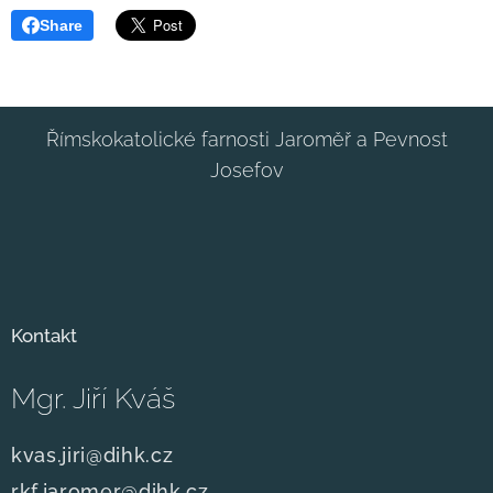
Share
Římskokatolické farnosti Jaroměř a Pevnost
Josefov
Kontakt
Mgr. Jiří Kváš
kvas.jiri@dihk.cz
rkf.jaromer@dihk.cz