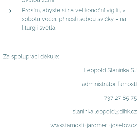
Prosím, abyste si na velikonoční vigilii, v
sobotu večer, přinesli sebou svíčky – na
liturgii světla.
Za spolupráci děkuje:
Leopold Slaninka SJ
administrátor farností
737 27 85 75
slaninka.leopold@dihk.cz
www.farnosti-jaromer -josefov.cz