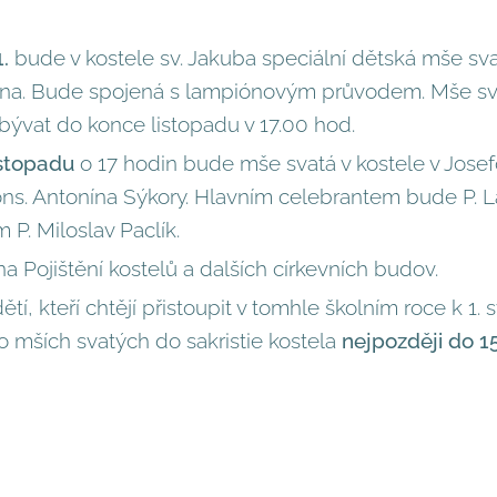
1.
bude v kostele sv. Jakuba speciální dětská mše svatá
tina. Bude spojená s lampiónovým průvodem. Mše sva
ývat do konce listopadu v 17.00 hod.
istopadu
o 17 hodin bude mše svatá v kostele v Josefov
ons. Antonína Sýkory. Hlavním celebrantem bude P. L
P. Miloslav Paclík.
na Pojištění kostelů a dalších církevních budov.
tí, kteří chtějí přistoupit v tomhle školním roce k 1. s
 po mších svatých do sakristie kostela
nejpozději do 15