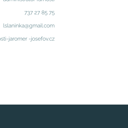
737 27 85 75
lslaninka@gmail.com
ti-jaromer -josefov.cz