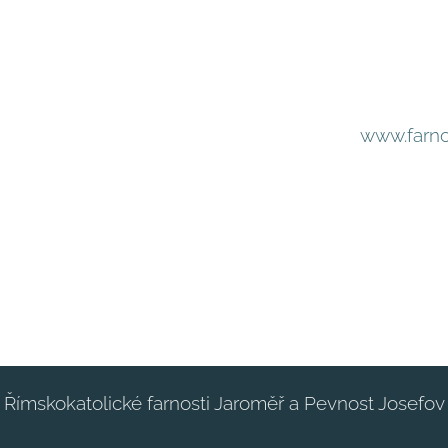
www.farnos
Římskokatolické farnosti Jaroměř a Pevnost Josefov