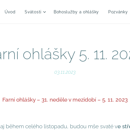
Úvod
Svátosti
Bohoslužby a ohlášky
Pozvánky
rní ohlášky 5. 11. 2
03.11.2023
Farní ohlášky – 31. neděle v mezidobí – 5. 11. 2023
o aj během celého listopadu, budou mše svaté v
e stř