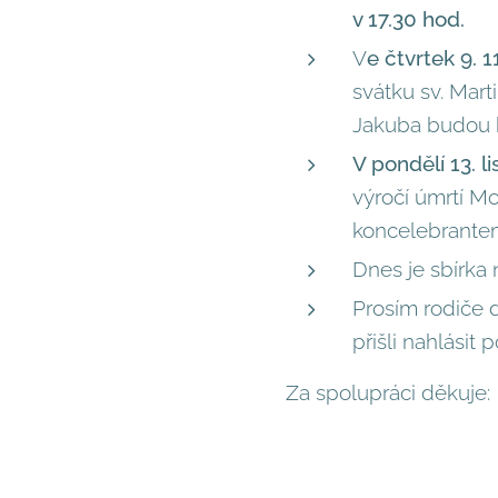
v 17.30 hod.
V
e čtvrtek 9. 1
svátku sv. Mar
Jakuba budou b
V pondělí 13. l
výročí úmrtí M
koncelebrantem 
Dnes je sbírka 
Prosím rodiče dě
přišli nahlásit
Za spolupráci děkuje: