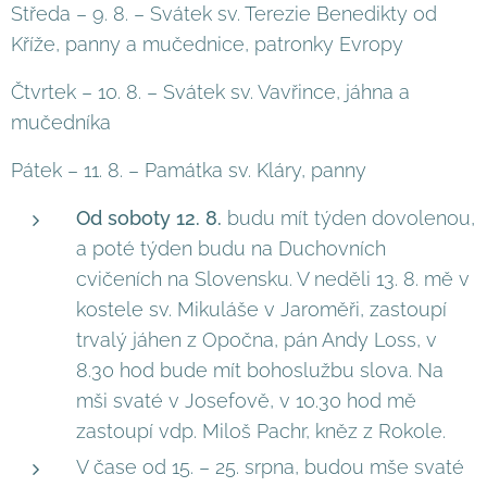
Středa – 9. 8. – Svátek sv. Terezie Benedikty od
Kříže, panny a mučednice, patronky Evropy
Čtvrtek – 10. 8. – Svátek sv. Vavřince, jáhna a
mučedníka
Pátek – 11. 8. – Památka sv. Kláry, panny
Od soboty 12. 8.
budu mít týden dovolenou,
a poté týden budu na Duchovních
cvičeních na Slovensku. V neděli 13. 8. mě v
kostele sv. Mikuláše v Jaroměři, zastoupí
trvalý jáhen z Opočna, pán Andy Loss, v
8.30 hod bude mít bohoslužbu slova. Na
mši svaté v Josefově, v 10.30 hod mě
zastoupí vdp. Miloš Pachr, kněz z Rokole.
V čase od 15. – 25. srpna, budou mše svaté