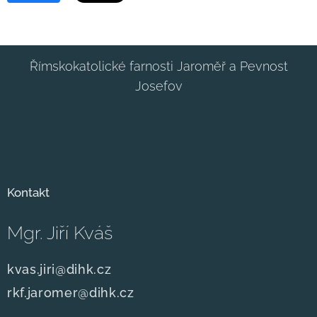
Římskokatolické farnosti Jaroměř a Pevnost
Josefov
Kontakt
Mgr. Jiří Kváš
kvas.jiri@dihk.cz
rkf.jaromer@dihk.cz