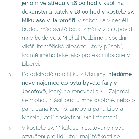
jenom ve středu v 18.00 hod v kapli na
děkanství a pátek v 18.00 hod v kostele sv.
Mikuláše v Jaroměři.
V sobotu a v neděli
budou mše svaté beze změny. Zastupovat
mně bude vdp. Michal Podzimek, soudní
vikář litoměřické diecéze, který působí,
kromě jiného také jako profesor filosofie v
Liberci.
Po odchodě uprchlíku z Ukrajiny
, hledáme
nové nájemce do bytu bývalé fary v
Josefově,
který po renovaci 3 + 1. Zájemci
se mohou hlásit buď u mne osobně, nebo o
pana Jana Kočího, anebo u pana Libora
Marela, kteří poskytnou víc informací.
V kostele sv. Mikuláše instalované nové
ozvučení pro lidi, kteří mají těžkosti se