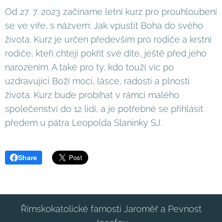
Od 27. 7. 2023 začíname letní kurz pro prouhloubení
se ve víře, s názvem: Jak vpustit Boha do svého
života. Kurz je určen především pro rodiče a krstní
rodiče, kteří chtejí pokřít své díte, ještě před jeho
narozením. A také pro ty, kdo touží víc po
uzdravujíci Boží moci, lásce, radosti a plnosti
života. Kurz bude probíhat v rámci malého
společenství do 12 lidí, a je potřebné se přihlásit
předem u pátra Leopolda Slaninky SJ.
Share
Římskokatolické farnosti Jaroměř a Pevnost