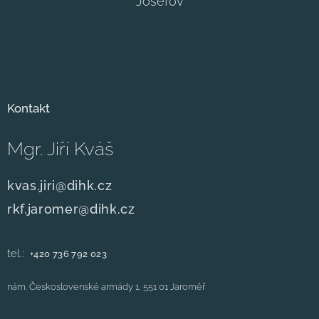
Josefov
Kontakt
Mgr. Jiří Kváš
kvas.jiri@dihk.cz
rkf.jaromer@dihk.cz
tel.:
+420
736 792 023
nám. Československé armády 1, 551 01 Jaroměř