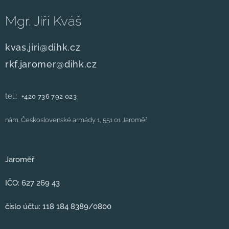
Mgr. Jiří Kváš
kvas.jiri@dihk.cz
rkf.jaromer@dihk.cz
tel.:
+420
736 792 023
nám. Československé armády 1, 551 01 Jaroměř
Jaroměř
IČO: 627 269 43
číslo účtu: 118 184 8389/0800