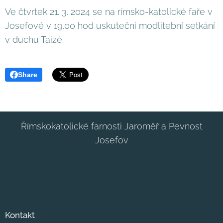
Ve čtvrtek 21. 3. 2024 se na rímsko-katolícké faře v
Josefové v 19.00 hod uskuteční modlitební setkání
v duchu Taizé.
Share
Římskokatolické farnosti Jaroměř a Pevnost
Josefov
Kontakt