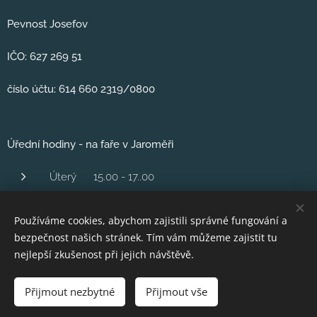
Pevnost Josefov
IČO: 627 269 51
číslo účtu: 614 660 2319/0800
Úřední hodiny - na faře v Jaroměři
Úterý 15.00 - 17..00
Středa 1600 - 18.00
Používáme cookies, abychom zajistili správné fungování a
Čtvrtek 16,00 - 18.00
bezpečnost našich stránek. Tím vám můžeme zajistit tu
Pátek 10..00 - 12.00
nejlepší zkušenost při jejich návštěvě.
Přijmout nezbytné
Přijmout vše
Vytvořeno službou
Webnode
Cookies