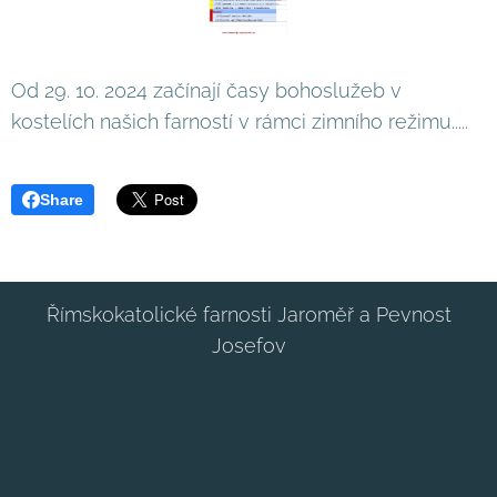
Od 29. 10. 2024 začínají časy bohoslužeb v
kostelích našich farností v rámci zimního režimu.....
Share
Římskokatolické farnosti Jaroměř a Pevnost
Josefov