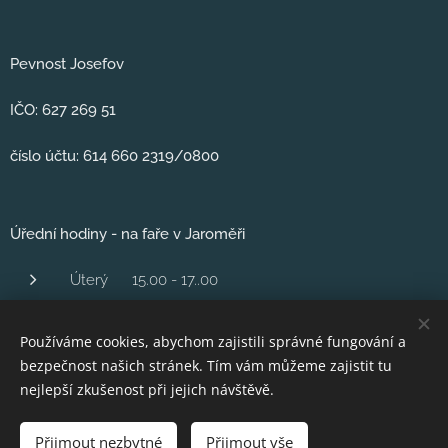
Pevnost Josefov
IČO: 627 269 51
číslo účtu: 614 660 2319/0800
Úřední hodiny - na faře v Jaroměři
Úterý 15.00 - 17..00
Středa 1600 - 18.00
Používáme cookies, abychom zajistili správné fungování a
Čtvrtek 16,00 - 18.00
bezpečnost našich stránek. Tím vám můžeme zajistit tu
Pátek 10..00 - 12.00
nejlepší zkušenost při jejich návštěvě.
Přijmout nezbytné
Přijmout vše