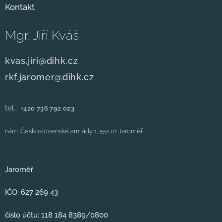
Kontakt
Mgr. Jiří Kváš
kvas.jiri@dihk.cz
rkf.jaromer@dihk.cz
tel.:
+420
736 792 023
nám. Československé armády 1, 551 01 Jaroměř
Jaroměř
IČO: 627 269 43
číslo účtu: 118 184 8389/0800