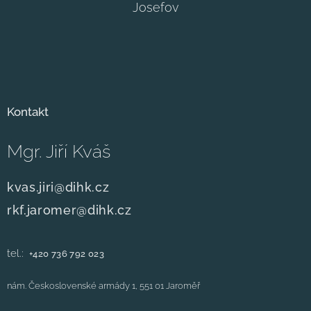
Josefov
Kontakt
Mgr. Jiří Kváš
kvas.jiri@dihk.cz
rkf.jaromer@dihk.cz
tel.:
+420
736 792 023
nám. Československé armády 1, 551 01 Jaroměř