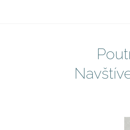
Pout
Navštív