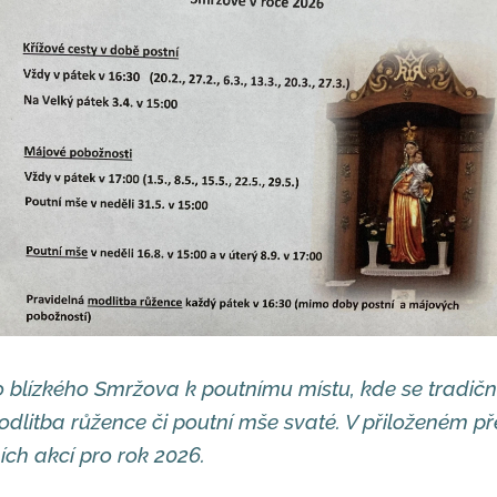
blízkého Smržova k poutnímu místu, kde se tradičně 
dlitba růžence či poutní mše svaté. V přiloženém p
ch akcí pro rok 2026.