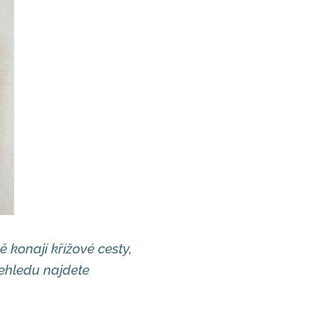
konají křížové cesty,
řehledu najdete