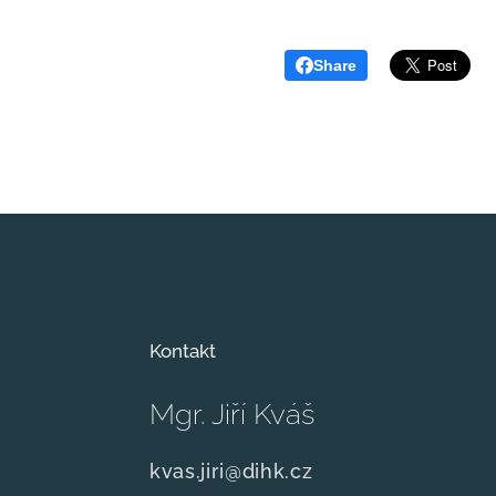
Share
Kontakt
Mgr. Jiří Kváš
kvas.jiri@dihk.cz