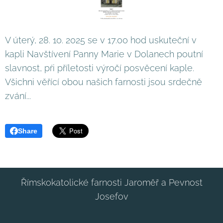
V úterý, 28. 10. 2025 se v 17.00 hod uskuteční v
kapli Navštívení Panny Marie v Dolanech poutní
slavnost, pŕi příletosti výročí posvěcení kaple.
Všichni věřící obou našich farnosti jsou srdečně
zvání...
Share
Římskokatolické farnosti Jaroměř a Pevnost
Josefov