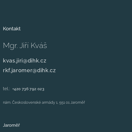
Kontakt
Mgr. Jiří Kváš
kvas.jiri@dihk.cz
rkf.jaromer@dihk.cz
tel.:
+420
736 792 023
nám. Československé armády 1, 551 01 Jaroměř
Jaroměř