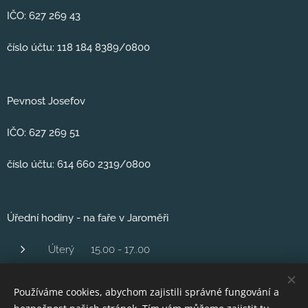
IČO: 627 269 43
číslo účtu: 118 184 8389/0800
Pevnost Josefov
IČO: 627 269 51
číslo účtu: 614 660 2319/0800
Úřední hodiny - na faře v Jaroměři
Úterý 15.00 - 17..00
Středa 1600 - 18.00
Používáme cookies, abychom zajistili správné fungování a
Čtvrtek 16,00 - 18.00