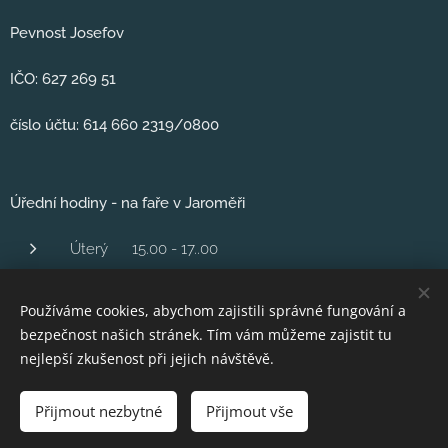
Pevnost Josefov
IČO: 627 269 51
číslo účtu: 614 660 2319/0800
Úřední hodiny - na faře v Jaroměři
Úterý 15.00 - 17..00
Středa 1600 - 18.00
Používáme cookies, abychom zajistili správné fungování a
Čtvrtek 16,00 - 18.00
bezpečnost našich stránek. Tím vám můžeme zajistit tu
Pátek 10..00 - 12.00
nejlepší zkušenost při jejich návštěvě.
Přijmout nezbytné
Přijmout vše
Vytvořeno službou
Webnode
Cookies