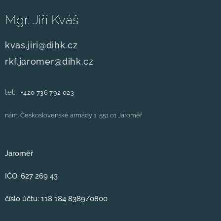
Mgr. Jiří Kváš
kvas.jiri@dihk.cz
rkf.jaromer@dihk.cz
tel.:
+420
736 792 023
nám. Československé armády 1, 551 01 Jaroměř
Jaroměř
IČO: 627 269 43
číslo účtu: 118 184 8389/0800