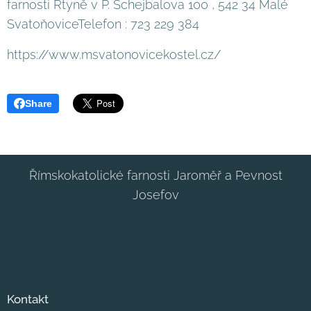
farnosti Rtyně v P. Schejbalova 100 , 542 34 Malé
SvatoňoviceTelefon : 723 229 384
https://www.msvatonovicekostel.cz/
Share
Římskokatolické farnosti Jaroměř a Pevnost
Josefov
Kontakt