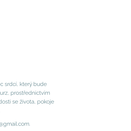
c srdcí, který bude
urz, prostřednictvím
osti se života, pokoje
.
ka@gmail.com.