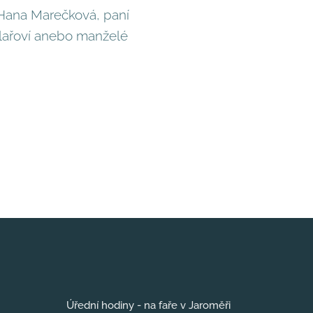
 Hana Marečková, paní
llařoví anebo manželé
Úřední hodiny - na faře v Jaroměři