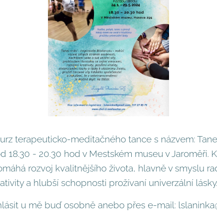
 kurz terapeuticko-meditačného tance s názvem: Tane
d 18.30 - 20.30 hod v Mestském museu v Jaroměři. K
há rozvoj kvalitnějšího života, hlavně v smyslu rad
reativity a hlubší schopnosti prožívaní univerzální lásky
hlásit u mě buď osobně anebo přes e-mail: lslanin