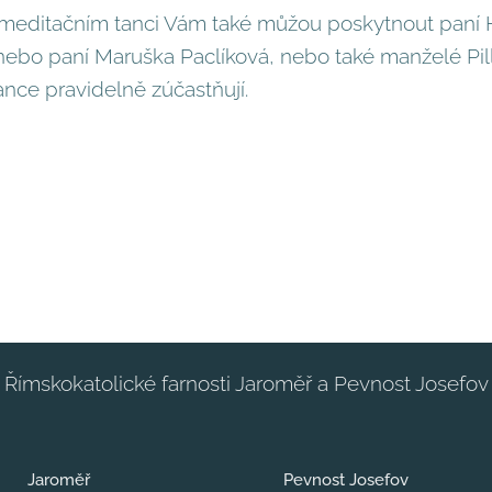
o meditačním tanci Vám také můžou poskytnout paní
nebo paní Maruška Paclíková, nebo také manželé Pi
tance pravidelně zúčastňují.
Římskokatolické farnosti Jaroměř a Pevnost Josefov
Jaroměř
Pevnost Josefov