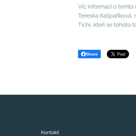
Víc informací o tomt
Tereska Kašpaříková, 
Tichí, kteří se tohoto 
Share
Kontakt