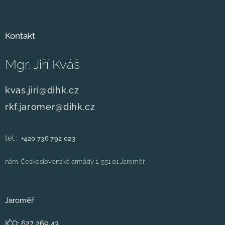
Kontakt
Mgr. Jiří Kváš
kvas.jiri@dihk.cz
rkf.jaromer@dihk.cz
tel.:
+420
736 792 023
nám. Československé armády 1, 551 01 Jaroměř
Jaroměř
IČO: 627 269 43