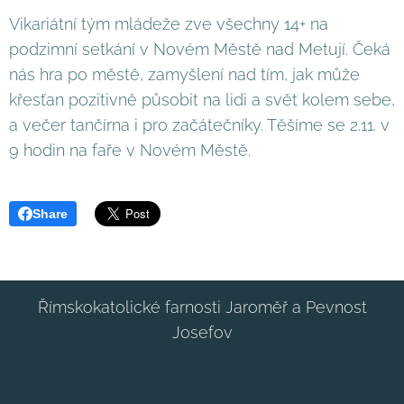
Vikariátní tým mládeže zve všechny 14+ na
podzimní setkání v Novém Městě nad Metují. Čeká
nás hra po městě, zamyšlení nad tím, jak může
křesťan pozitivně působit na lidi a svět kolem sebe,
a večer tančírna i pro začátečníky. Těšíme se 2.11. v
9 hodin na faře v Novém Městě.
Share
Římskokatolické farnosti Jaroměř a Pevnost
Josefov