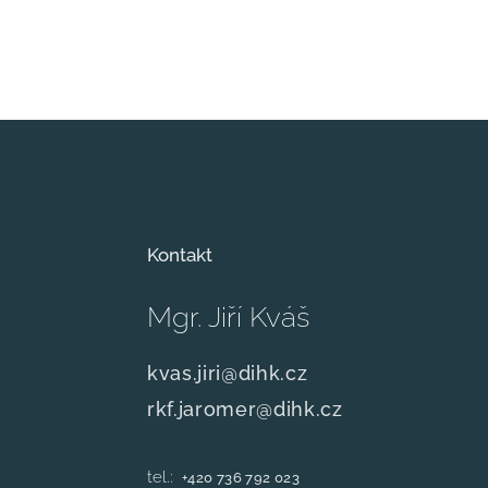
Kontakt
Mgr. Jiří Kváš
kvas.jiri@dihk.cz
rkf.jaromer@dihk.cz
tel.:
+420
736 792 023