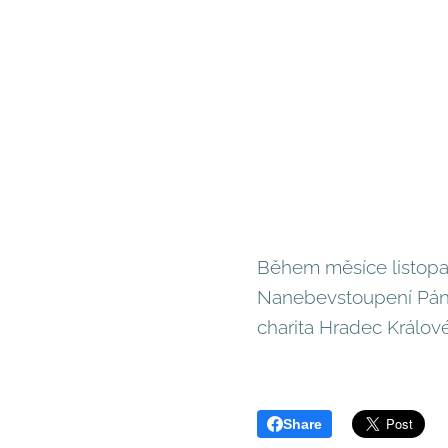
Během měsíce listopa
Nanebevstoupení Pána 
charita Hradec Králové
Share