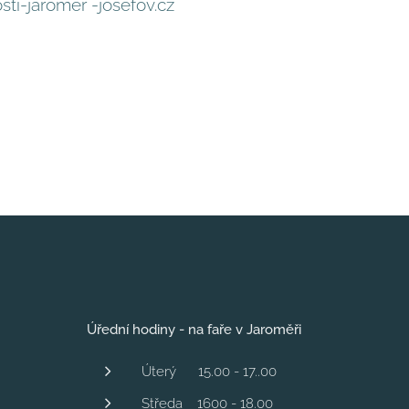
ti-jaromer -josefov.cz
Úřední hodiny - na faře v Jaroměři
Úterý 15.00 - 17..00
Středa 1600 - 18.00