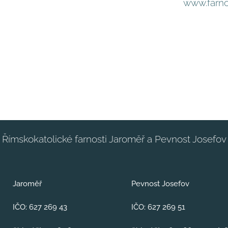
www.farnos
Římskokatolické farnosti Jaroměř a Pevnost Josefov
Jaroměř
Pevnost Josefov
IČO: 627 269 43
IČO: 627 269 51