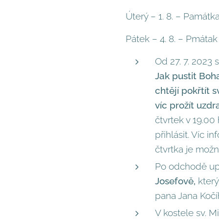
Úterý – 1. 8. – Památka
Pátek – 4. 8. – Pmátak
Od 27. 7. 2023 
Jak pustit Boh
chtějí pokřtít s
víc prožít uzdr
čtvrtek v 19.0
přihlásit. Víc i
čtvrtka je možné
Po odchodě upr
Josefově,
který
pana Jana Kočíh
V kostele sv. M