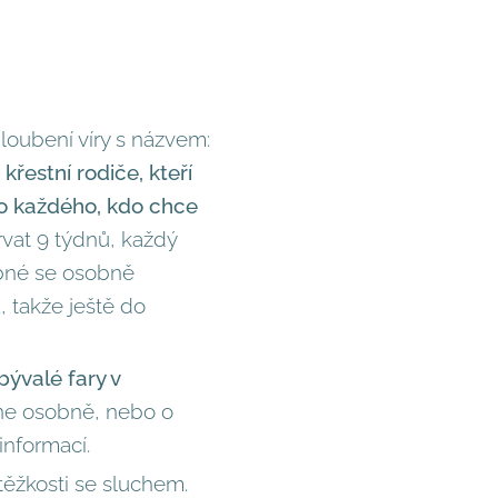
hloubení víry s názvem:
řestní rodiče, kteří
ro každého, kdo chce
vat 9 týdnů, každý
ebné se osobně
a, takže ještě do
ývalé fary v
mne osobně, nebo o
informací.
 těžkosti se sluchem.