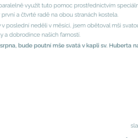
paralelně využít tuto pomoc prostřednictvím speciáln
 první a čtvrté radě na obou stranách kostela.
 v poslední neděli v měsíci, jsem obětoval mši svato
 a dobrodince našich farností.
 srpna, bude poutní mše svatá v kapli sv. Huberta 
sl