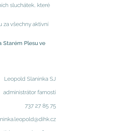
ích sluchátek, které
u za všechny aktivní
na Starém Plesu ve
Leopold Slaninka SJ
administrátor farností
737 27 85 75
aninka.leopold@dihk.cz