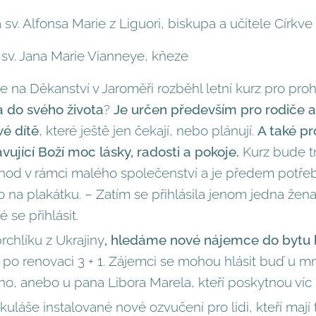
 sv. Alfonsa Marie z Liguori, biskupa a učitele Církve
 sv. Jana Marie Vianneye, kňeze
se na Děkanství v Jaroměři rozběhl letní kurz pro pro
a do svého života
?
Je určen především pro rodiče a k
vé dítě
, které ještě jen čekají, nebo plánují.
A také p
avující Boží moc lásky, radosti a pokoje.
Kurz bude tr
0 hod v rámci malého společenství a je předem potř
nfo na plakátku. – Zatím se přihlásila jenom jedna žen
 se přihlásit.
chlíku z Ukrajiny
, hledáme nové nájemce do bytu b
 po renovaci 3 + 1. Zájemci se mohou hlásit buď u 
o, anebo u pana Libora Marela, kteří poskytnou víc 
ikuláše instalované nové ozvučení pro lidi, kteří mají