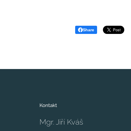
Share
Kontakt
Mgr. Jiří Kváš