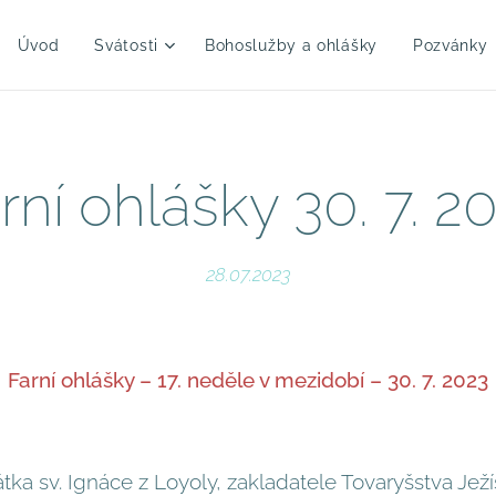
Úvod
Svátosti
Bohoslužby a ohlášky
Pozvánky
rní ohlášky 30. 7. 2
28.07.2023
Farní ohlášky – 17. neděle v mezidobí – 30. 7. 2023
átka sv. Ignáce z Loyoly, zakladatele Tovaryšstva Jež